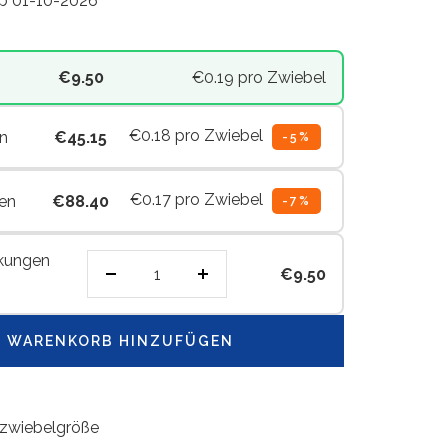
ab 01-10-2026
€9.50
€0.19
pro Zwiebel
€0.18
pro Zwiebel
n
€45.15
-5%
€0.17
pro Zwiebel
en
€88.40
-7%
kungen
€9.50
Menge
Menge
verringern
erhöhen
 WARENKORB HINZUFÜGEN
zwiebelgröße