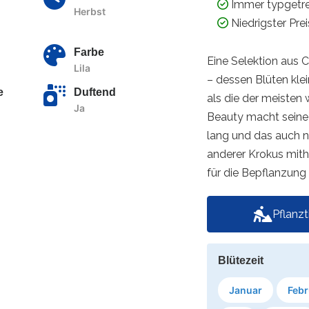
Immer typgetr
Herbst
Niedrigster Pre
Farbe
Eine Selektion aus 
Lila
– dessen Blüten klein
e
Duftend
als die der meisten
Ja
Beauty macht seine 
lang und das auch n
anderer Krokus mitha
für die Bepflanzung
Pflanz
Blütezeit
Januar
Febr