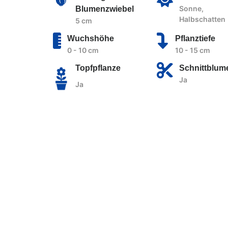
Sonne,
Blumenzwiebel
Halbschatten
5 cm
Wuchshöhe
Pflanztiefe
0 - 10 cm
10 - 15 cm
Topfpflanze
Schnittblum
Ja
Ja