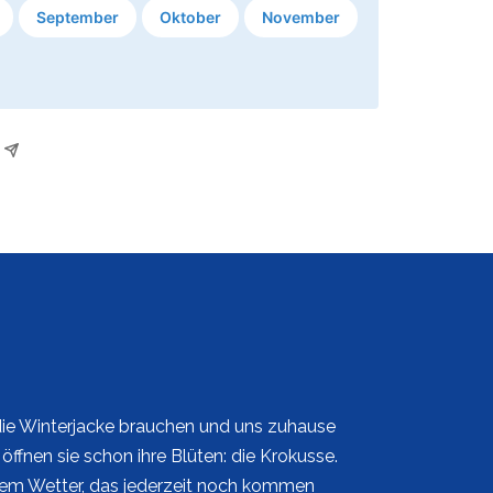
September
Oktober
November
ie Winterjacke brauchen und uns zuhause
öffnen sie schon ihre Blüten: die Krokusse.
tem Wetter, das jederzeit noch kommen