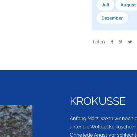
Juli
August
Dezember
Teilen
KROKUSSE
Anfang März, wenn wir noch d
unter die Wolldecke kuscheln, 
Ohne jede Angst vor schlech