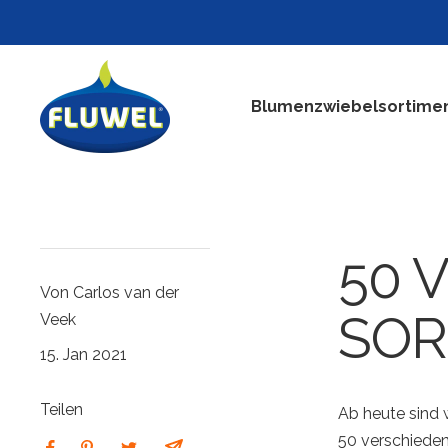
Direkt
zum
Inhalt
Fluwel
Blumenzwiebelsortime
50 
Von Carlos van der
SOR
Veek
15. Jan 2021
Teilen
Ab heute sind
50 verschieden