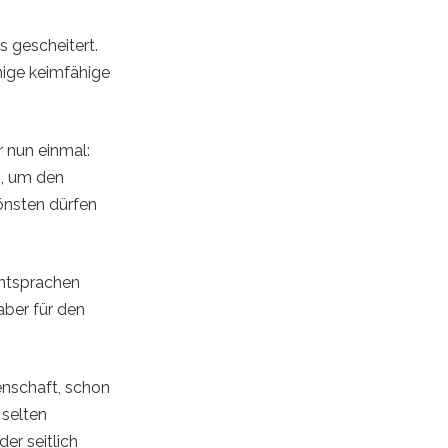
 gescheitert.
nige keimfähige
r nun einmal:
g, um den
önsten dürfen
entsprachen
aber für den
enschaft, schon
 selten
er seitlich