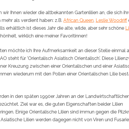
n wir Ihnen wieder die altbekannten Gartenlilien an, die sich ih
ehr als verdient haben: z.B.
African Queen
,
Leslie Woodriff
lls erhältlich ist dieses Jahr die alte, wilde, aber sehr schöne
Li
hönheit, wirklich eine meiner Favoritinnen!
ten möchte ich Ihre Aufmerksamkeit an dieser Stelle einmal 
OAO steht für 'Orientalisch Asiatisch Orientalisch'. Diese Lilien
ner Kreuzung zwischen einer Orientalischen und einer Asiatisc
en wiederum mit den Pollen einer Orientalischen Lilie bes
rden in den späten 1990er Jahren an der Landwirtschaftlichen 
üchtet. Ziel war es, die guten Eigenschaften beider Lilien
gen. Einige Orientalische Lilien sind immun gegen die Pilzk
e Asiatische Lilien werden dagegen nicht von Viren und Fusari