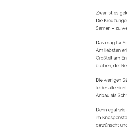
Zwar ist es ge
Die Kreuzungen
Samen – zu wen
Das mag für Sie
Am liebsten er
Großteil am En
bleiben, der R
Die wenigen S
leider alle nic
Anbau als Sch
Denn egal wie 
im Knospenstad
gewünscht und n