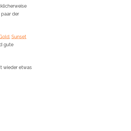
cklicherweise
 paar der
 Gold
,
Sunset
d gute
nt wieder etwas