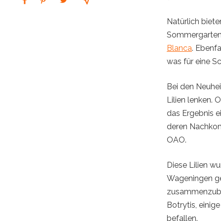
Natürlich biete
Sommergarten m
Blanca
. Ebenfa
was für eine Sc
Bei den Neuhei
Lilien lenken. 
das Ergebnis ei
deren Nachkomm
OAO.
Diese Lilien wu
Wageningen gez
zusammenzubrin
Botrytis, einig
befallen.