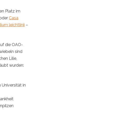
ren Platz im
oder
Casa
lium leichtlinii
–
auf die OAO-
zwiebeln sind
hen Lilie,
täubt wurden:
Universität in
rankheit
enpilzen