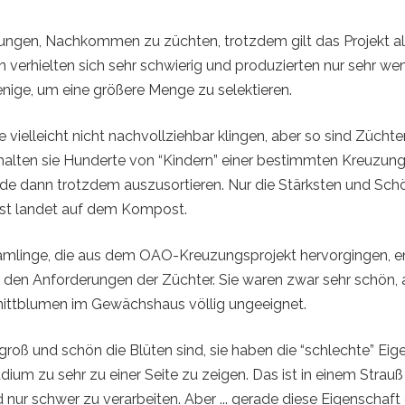
lungen, Nachkommen zu züchten, trotzdem gilt das Projekt als
 verhielten sich sehr schwierig und produzierten nur sehr we
ige, um eine größere Menge zu selektieren.
 vielleicht nicht nachvollziehbar klingen, aber so sind Züchte
halten sie Hunderte von “Kindern” einer bestimmten Kreuzun
de dann trotzdem auszusortieren. Nur die Stärksten und Sch
est landet auf dem Kompost.
ämlinge, die aus dem OAO-Kreuzungsprojekt hervorgingen, 
ht den Anforderungen der Züchter. Sie waren zwar sehr schön, 
nittblumen im Gewächshaus völlig ungeeignet.
groß und schön die Blüten sind, sie haben die “schlechte” Eig
ium zu sehr zu einer Seite zu zeigen. Das ist in einem Strauß
ur schwer zu verarbeiten. Aber ... gerade diese Eigenschaft d