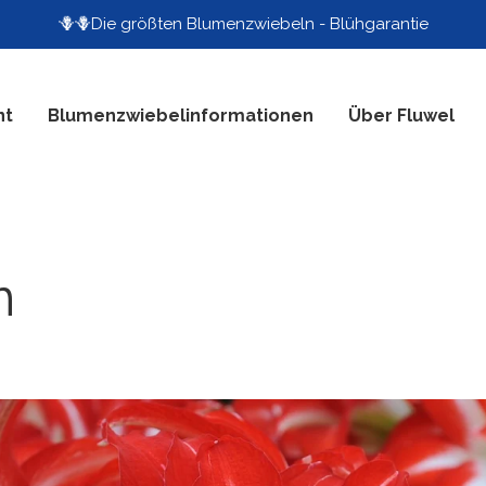
🪻🪻Die größten Blumenzwiebeln - Blühgarantie
nt
Blumenzwiebelinformationen
Über Fluwel
n