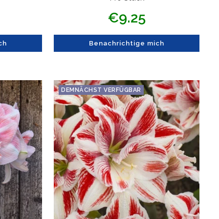
s
Angebotspreis
€9.25
ch
Benachrichtige mich
DEMNÄCHST VERFÜGBAR