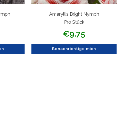
Nymph
Amaryllis Bright Nymph
Pro Stück
s
Angebotspreis
€9.75
ch
Benachrichtige mich