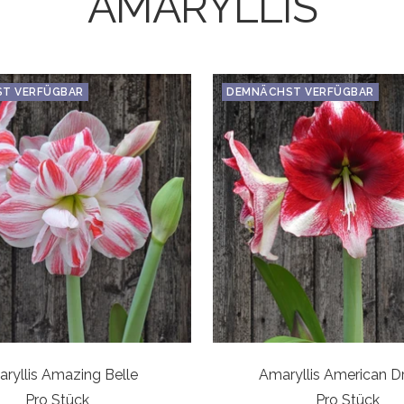
AMARYLLIS
T VERFÜGBAR
DEMNÄCHST VERFÜGBAR
ryllis Amazing Belle
Amaryllis American 
Pro Stück
Pro Stück