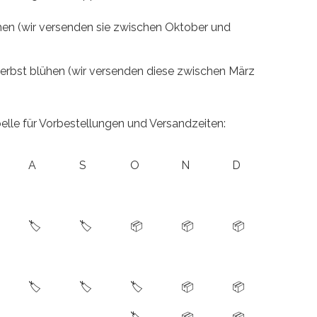
ühen (wir versenden sie zwischen Oktober und
Herbst blühen (wir versenden diese zwischen März
abelle für Vorbestellungen und Versandzeiten:
A
S
O
N
D
🏷️
🏷️
📦
📦
📦
🏷️
🏷️
🏷️
📦
📦