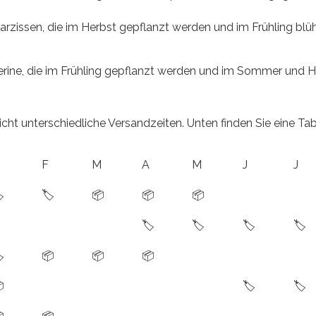
arzissen, die im Herbst gepflanzt werden und im Frühling bl
erine, die im Frühling gepflanzt werden und im Sommer und 
leicht unterschiedliche Versandzeiten. Unten finden Sie eine T
F
M
A
M
J
J
️
🏷️
📦
📦
📦
🏷️
🏷️
🏷️
🏷️
️
📦
📦
📦

🏷️
🏷️