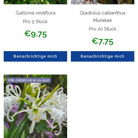
Galtonia viridiflora
Gladiolus callianthus
Murielae
Pro 5 Stück
Pro 20 Stück
Angebotspreis
€9.75
Angebotspreis
€7.75
Benachrichtige mich
Benachrichtige mich
PRE-ORDER AB 10-01-2027