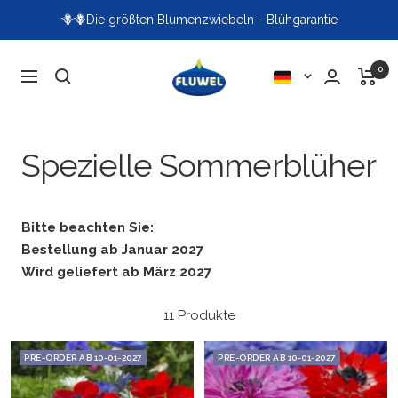
Direkt
🪻🪻Die größten Blumenzwiebeln - Blühgarantie
zum
Inhalt
Fluwel
0
Sprache
Navigation
Spezielle Sommerblüher
Bitte beachten Sie:
Bestellung ab Januar 2027
Wird geliefert ab März 2027
11 Produkte
PRE-ORDER AB 10-01-2027
PRE-ORDER AB 10-01-2027