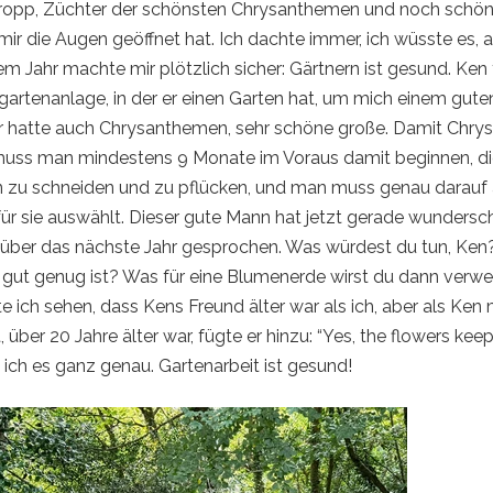
ropp, Züchter der schönsten Chrysanthemen und noch schö
mir die Augen geöffnet hat. Ich dachte immer, ich wüsste es, 
em Jahr machte mir plötzlich sicher: Gärtnern ist gesund. Ken
ngartenanlage, in der er einen Garten hat, um mich einem gut
Er hatte auch Chrysanthemen, sehr schöne große. Damit Chr
muss man mindestens 9 Monate im Voraus damit beginnen, di
n zu schneiden und zu pflücken, und man muss genau darauf 
ür sie auswählt. Dieser gute Mann hat jetzt gerade wundersc
r über das nächste Jahr gesprochen. Was würdest du tun, Ken
r gut genug ist? Was für eine Blumenerde wirst du dann ver
e ich sehen, dass Kens Freund älter war als ich, aber als Ken 
t, über 20 Jahre älter war, fügte er hinzu: “Yes, the flowers kee
ich es ganz genau. Gartenarbeit ist gesund!