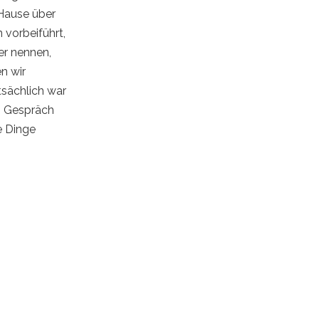
 Hause über
 vorbeiführt,
ger nennen,
n wir
tsächlich war
s Gespräch
e Dinge