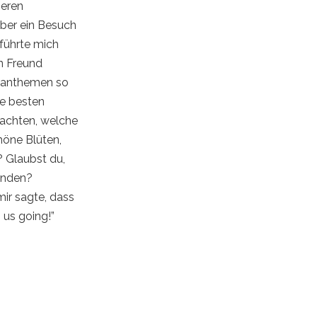
neren
aber ein Besuch
 führte mich
en Freund
ysanthemen so
e besten
achten, welche
höne Blüten,
? Glaubst du,
wenden?
mir sagte, dass
p us going!”