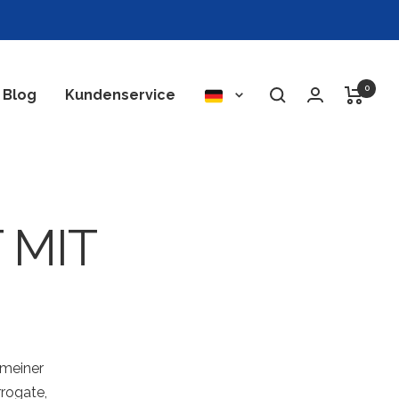
0
Sprache
Blog
Kundenservice
MIT S
 meiner
rrogate,