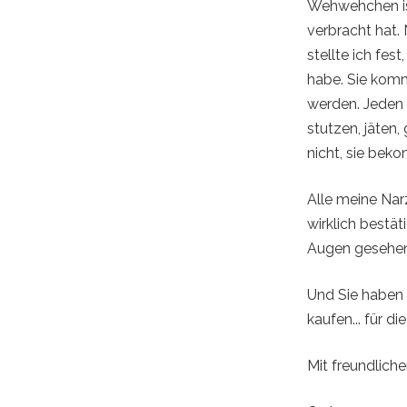
Wehwehchen ist
verbracht hat.
stellte ich fes
habe. Sie komm
werden. Jeden 
stutzen, jäten
nicht, sie be
Alle meine Nar
wirklich bestä
Augen gesehen:
Und Sie haben 
kaufen... für di
Mit freundlich