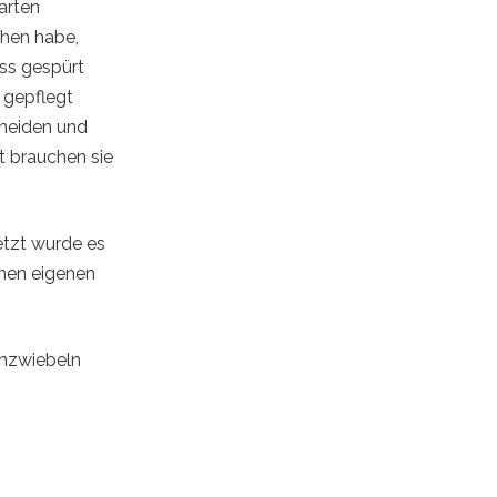
arten
ehen habe,
ess gespürt
 gepflegt
hneiden und
t brauchen sie
etzt wurde es
inen eigenen
enzwiebeln