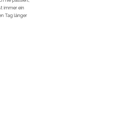
h nie passiert,
st immer ein
nen Tag länger