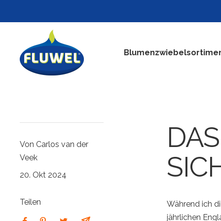
Direkt
zum
Inhalt
Fluwel
Blumenzwiebelsortime
DAS 
Von Carlos van der
ICH
Veek
20. Okt 2024
Teilen
Während ich di
jährlichen Eng