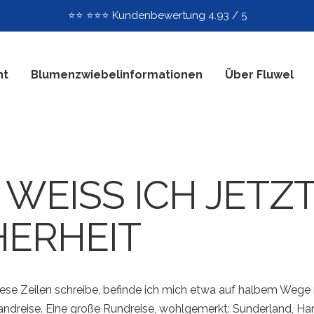
⭐️⭐️ ⭐️⭐️⭐️ Kundenbewertung 4.93 / 5
nt
Blumenzwiebelinformationen
Über Fluwel
WEISS ICH JETZT 
ERHEIT
ese Zeilen schreibe, befinde ich mich etwa auf halbem Wege
landreise. Eine große Rundreise, wohlgemerkt: Sunderland, Ha