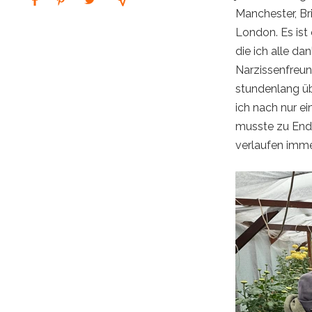
Manchester, Br
London. Es ist 
die ich alle da
Narzissenfreund
stundenlang übe
ich nach nur e
musste zu Ende
verlaufen imme