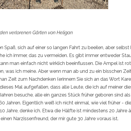
n den verlorenen Gärten von Heligan
 Spaß, sich auf einer so langen Fahrt zu beeilen, aber selbst
he ich immer, das zu vermeiden. Es gibt immer entweder Stau
ann man einfach nicht wirklich beeinflussen. Die Ampel ist rot
ssen, was ich meine. Aber wenn man ab und zu ein bisschen Zei
 man Zeit zum Nachdenken (erinnern Sie sich an das Wort Kar
r dieses Mal aufgefallen, dass alle Leute, die ich auf meiner di
Jahren besuche, alle ein ganzes Stück früher geboren sind als
 Jahren. Eigentlich weiß ich nicht einmal, wie viel früher - d
10 Jahre, denke ich. Etwa die Hälfte ist mindestens 20 Jahre äl
einen Narzissenfreund, der mir gute 30 Jahre voraus ist.