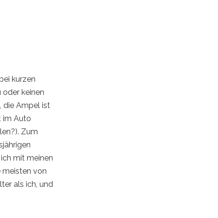
 bei kurzen
 oder keinen
, die Ampel ist
t im Auto
elen?). Zum
esjährigen
 ich mit meinen
ie meisten von
ter als ich, und