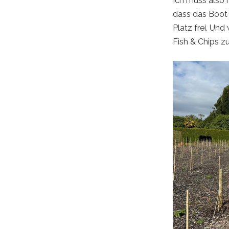
Ich muss also n
dass das Boot z
Platz frei. Und
Fish & Chips z