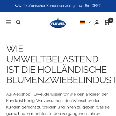
Direkt
📞📞 Telefonischer Kundenservice: 9 - 14 Uhr (CEST)
zum
Inhalt
Fluwel
0
Sprache
Navigation
WIE
UMWELTBELASTEND
IST DIE HOLLÄNDISCHE
BLUMENZWIEBELINDUST
Als Webshop Fluwel.de wissen wir wie kein anderer, der
Kunde ist König. Wir versuchen, den Wünschen der
Kunden gerecht zu werden und ihnen zu geben, was sie
gerne haben möchten. In den vergangenen Jahren