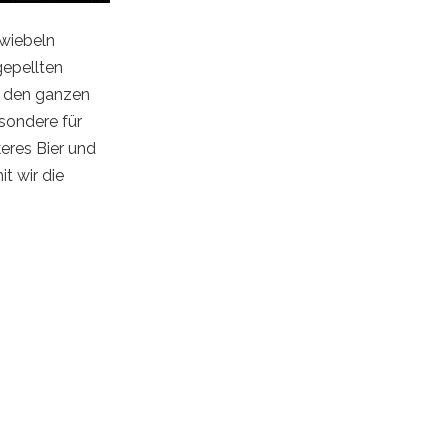
wiebeln
gepellten
st den ganzen
esondere für
keres Bier und
t wir die