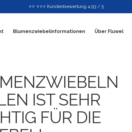
📞📞 Telefonischer Kundenservice: 9 - 14 Uhr (CEST)
nt
Blumenzwiebelinformationen
Über Fluwel
MENZWIEBELN
LEN IST SEHR
HTIG FÜR DIE