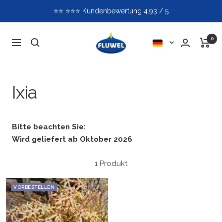
Direkt
⭐️⭐️ ⭐️⭐️⭐️ Kundenbewertung 4.93 / 5
zum
Inhalt
Fluwel
0
Sprache
Navigation
Ixia
Bitte beachten Sie:
Wird geliefert ab Oktober 2026
1 Produkt
VORBESTELLEN