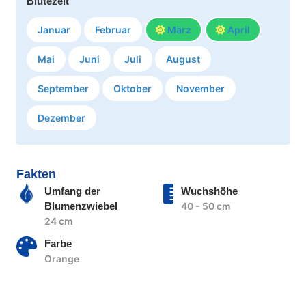
Blütezeit
Januar
Februar
März
April
Mai
Juni
Juli
August
September
Oktober
November
Dezember
Fakten
Umfang der
Wuchshöhe
Blumenzwiebel
40 - 50 cm
24 cm
Farbe
Orange