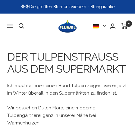
Direkt
⭐️⭐️ ⭐️⭐️⭐️ Kundenbewertung 4.93 / 5
zum
Inhalt
Fluwel
0
Sprache
Navigation
DER TULPENSTRAUSS A
US DEM SUPERMARKT
Ich möchte Ihnen einen Bund Tulpen zeigen, wie er jetzt
im Winter überall in den Supermärkten zu finden ist.
Wir besuchen Dutch Flora, eine moderne
Tulpengärtnerei ganz in unserer Nähe bei
Warmenhuizen.