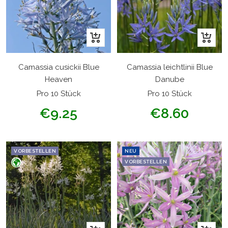
In
In
den
den
Warenkorb
Warenk
Camassia cusickii Blue
Camassia leichtlinii Blue
Heaven
Danube
Pro 10 Stück
Pro 10 Stück
Angebotspreis
Angebotspreis
€9.25
€8.60
VORBESTELLEN
NEU
VORBESTELLEN