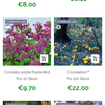
Angebotspreis
€8.00
VORBESTELLEN
VORBESTELLEN
In
In
den
den
Warenkorb
Warenk
Corydalis solida Purple Bird
Crocreation™
Pro 20 Stück
Pro 100 Stück
Angebotspreis
Angebotspreis
€9.70
€22.00