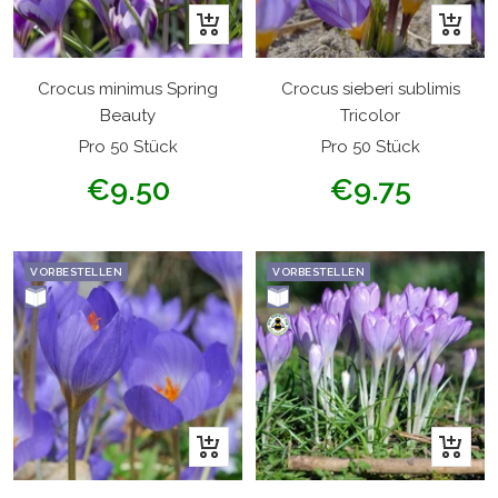
In
In
den
den
Warenkorb
Warenk
Crocus minimus Spring
Crocus sieberi sublimis
Beauty
Tricolor
Pro 50 Stück
Pro 50 Stück
Angebotspreis
Angebotspreis
€9.50
€9.75
VORBESTELLEN
VORBESTELLEN
In
In
den
den