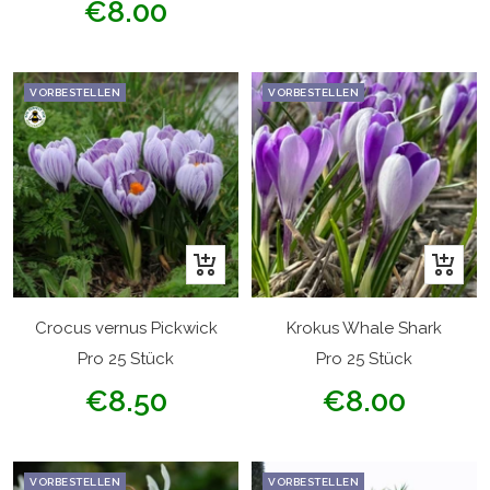
€8.00
VORBESTELLEN
VORBESTELLEN
In
In
den
den
Warenkorb
Warenk
Crocus vernus Pickwick
Krokus Whale Shark
Pro 25 Stück
Pro 25 Stück
Angebotspreis
Angebotspreis
€8.50
€8.00
VORBESTELLEN
VORBESTELLEN