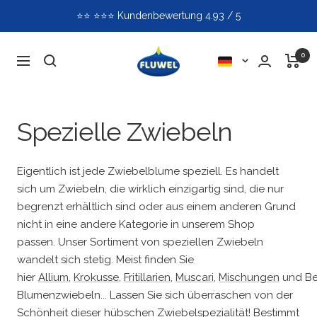
Direkt
📞📞 Telefonischer Kundenservice: 9 - 14 Uhr (CEST)
zum
Inhalt
Fluwel
0
Sprache
Navigation
Spezielle Zwiebeln
Eigentlich ist jede Zwiebelblume speziell. Es handelt
sich um Zwiebeln, die wirklich einzigartig sind, die nur
begrenzt erhältlich sind oder aus einem anderen Grund
nicht in eine andere Kategorie in unserem Shop
passen. Unser Sortiment von speziellen Zwiebeln
wandelt sich stetig. Meist finden Sie
hier
Allium
,
Krokusse
,
Fritillarien
,
Muscari
,
Mischungen
und
B
Blumenzwiebeln... Lassen Sie sich überraschen von der
Schönheit dieser hübschen Zwiebelspezialität! Bestimmt