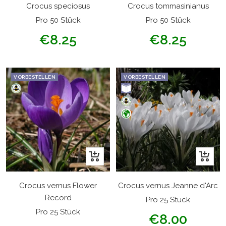
Warenkorb
Warenk
Crocus speciosus
Crocus tommasinianus
Pro 50 Stück
Pro 50 Stück
Angebotspreis
Angebotspreis
€8.25
€8.25
VORBESTELLEN
VORBESTELLEN
In
In
den
den
Warenkorb
Warenk
Crocus vernus Flower
Crocus vernus Jeanne d'Arc
Record
Pro 25 Stück
Pro 25 Stück
Angebotspreis
€8.00
Angebotspreis