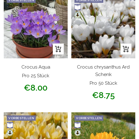
VORBESTELLEN
VORBESTELLEN
In
In
den
den
Warenkorb
Warenk
Crocus Aqua
Crocus chrysanthus Ard
Schenk
Pro 25 Stück
Pro 50 Stück
Angebotspreis
€8.00
Angebotspreis
€8.75
VORBESTELLEN
VORBESTELLEN