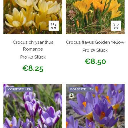
In
In
den
den
Warenkorb
Warenk
Crocus chrysanthus
Crocus flavus Golden Yellow
Romance
Pro 25 Stück
Pro 50 Stück
Angebotspreis
€8.50
Angebotspreis
€8.25
VORBESTELLEN
VORBESTELLEN