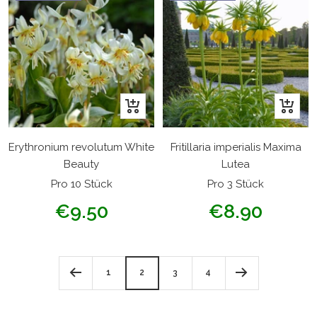
In
In
den
den
Warenkorb
Warenk
Erythronium revolutum White
Fritillaria imperialis Maxima
Beauty
Lutea
Pro 10 Stück
Pro 3 Stück
Angebotspreis
Angebotspreis
€9.50
€8.90
1
2
3
4