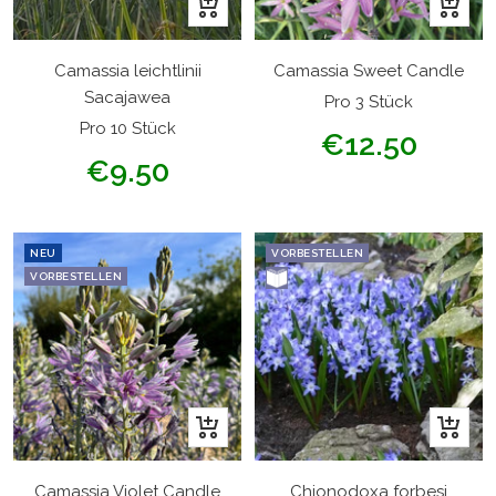
In
In
den
den
Warenkorb
Warenk
Camassia leichtlinii
Camassia Sweet Candle
Sacajawea
Pro 3 Stück
Pro 10 Stück
Angebotspreis
€12.50
Angebotspreis
€9.50
NEU
VORBESTELLEN
VORBESTELLEN
In
In
den
den
Warenkorb
Warenk
Camassia Violet Candle
Chionodoxa forbesi