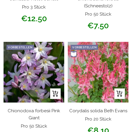
(Schneestolz)
Pro 3 Stück
Pro 50 Stück
Angebotspreis
€12.50
Angebotspreis
€7.50
VORBESTELLEN
VORBESTELLEN
In
In
den
den
Warenkorb
Warenk
Chionodoxa forbesii Pink
Corydalis solida Beth Evans
Giant
Pro 20 Stück
Pro 50 Stück
Angebotspreis
€8.10