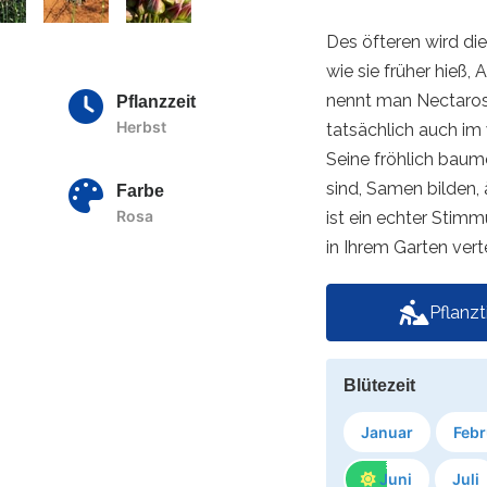
Des öfteren wird di
wie sie früher hieß
nennt man Nectaros
Pflanzzeit
Herbst
tatsächlich auch im
Seine fröhlich baum
sind, Samen bilden, 
Farbe
Rosa
ist ein echter Stim
in Ihrem Garten ver
Pflanz
Blütezeit
Januar
Febr
Juni
Juli