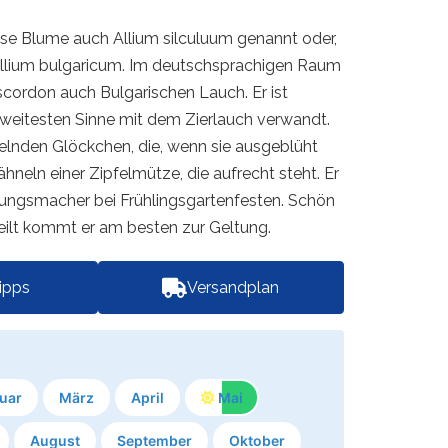
ese Blume auch Allium silculuum genannt oder,
, Allium bulgaricum. Im deutschsprachigen Raum
cordon auch Bulgarischen Lauch. Er ist
 weitesten Sinne mit dem Zierlauch verwandt.
elnden Glöckchen, die, wenn sie ausgeblüht
ähneln einer Zipfelmütze, die aufrecht steht. Er
mungsmacher bei Frühlingsgartenfesten. Schön
teilt kommt er am besten zur Geltung.
tipps
Versandplan
uar
März
April
Mai
August
September
Oktober