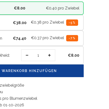
€8.00
€0.40
pro Zwiebel
€0.38
pro Zwiebel
n
€38.00
-5%
€0.37
pro Zwiebel
en
€74.40
-7%
lheid:
€8.00
Menge
Menge
verringern
erhöhen
 WARENKORB HINZUFÜGEN
zwiebelgröße
eu
is pro Blumenzwiebel
ab 01-10-2026