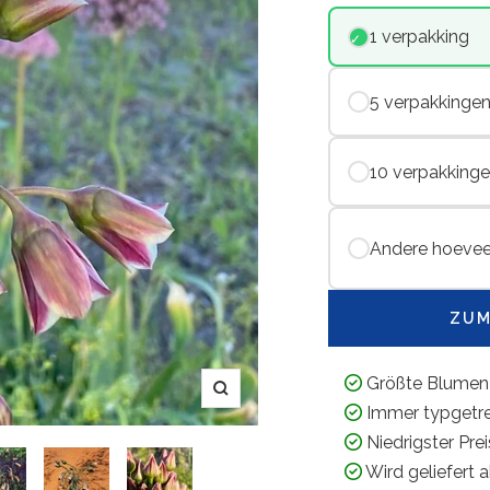
1 verpakking
5 verpakkinge
10 verpakking
Andere hoevee
ZUM
Größte Blumen
Zoom
Immer typgetr
Niedrigster Pre
Wird geliefert 