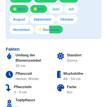
April
Mai
Juni
Juli
August
September
Oktober
November
Dezember
Fakten
Umfang der
Standort
Blumenzwiebel
Sonne
32 cm
Pflanzzeit
Wuchshöhe
Herbst, Winter
40 - 50 cm
Pflanztiefe
Farbe
0 - 5 cm
Rot
Topfpflanze