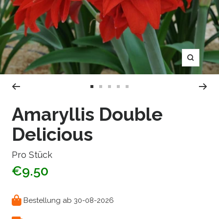
Zoom
Zur
Zur
Zur
Zur
Zur
Slide
Slide
Slide
Slide
Slide
Amaryllis Double
1
2
3
4
5
Delicious
gehen
gehen
gehen
gehen
gehen
Pro Stück
€9.50
Bestellung ab 30-08-2026