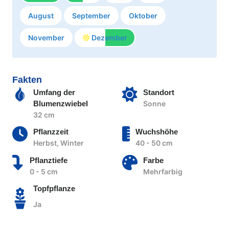
August
September
Oktober
November
Dezember
Fakten
Umfang der
Standort
Blumenzwiebel
Sonne
32 cm
Pflanzzeit
Wuchshöhe
Herbst, Winter
40 - 50 cm
Pflanztiefe
Farbe
0 - 5 cm
Mehrfarbig
Topfpflanze
Ja