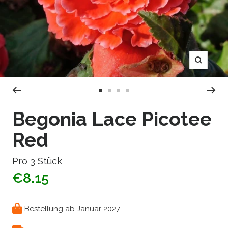
Zoom
Zur
Zur
Zur
Zur
Slide
Slide
Slide
Slide
Begonia Lace Picotee
1
2
3
4
Red
gehen
gehen
gehen
gehen
Pro 3 Stück
€8.15
Bestellung ab Januar 2027