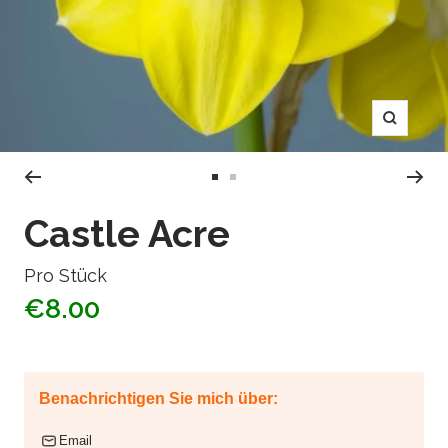
Zoom
Zur
Zur
Slide
Slide
Castle Acre
1
2
gehen
gehen
Pro Stück
€8.00
Benachrichtigen Sie mich über:
Email