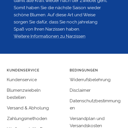
damit alle Kraft wieder nach der Zwiebel geht.
Somit haben Sie die nächste Saison wieder
schöne Blumen. Auf diese Art und Weise
sorgen Sie dafür, dass Sie noch jahrelang
Spaß von Ihren Narzissen haben.
Weitere Informationen zu Narzissen
KUNDENSERVICE
BEDINGUNGEN
Kundenservice
Widerrufsbelehrung
Blumenzwiebeln
Disclaimer
bestellen
Datenschutzbestimmung
Versand & Abholung
en
Zahlungsmethoden
Versandplan und
Versandskosten