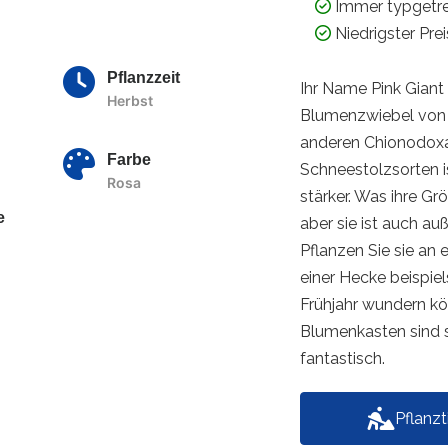
Immer typgetr
Niedrigster Pre
Pflanzzeit
Ihr Name Pink Giant s
Herbst
Blumenzwiebel von g
anderen Chionodoxa
Farbe
Schneestolzsorten is
Rosa
stärker. Was ihre Grö
e
aber sie ist auch au
Pflanzen Sie sie an 
einer Hecke beispiel
Frühjahr wundern kö
Blumenkasten sind s
fantastisch.
Pflanz