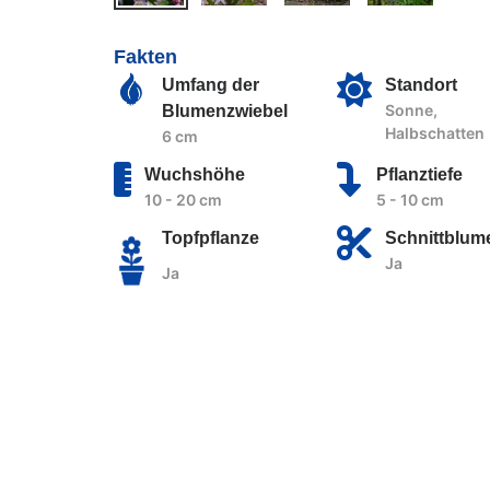
Fakten
Umfang der
Standort
Sonne,
Blumenzwiebel
Halbschatten
6 cm
Wuchshöhe
Pflanztiefe
10 - 20 cm
5 - 10 cm
Topfpflanze
Schnittblum
Ja
Ja