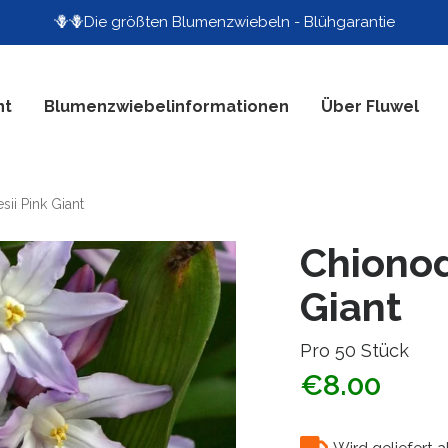
🪻🪻Die größten Blumenzwiebeln - Blühgarantie
nt
Blumenzwiebelinformationen
Über Fluwel
ii Pink Giant
Chionod
Giant
Pro 50 Stück
€8.00