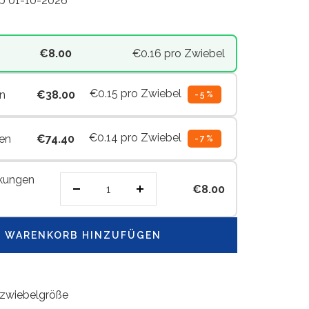
ab 01-10-2026
€8.00
€0.16
pro Zwiebel
€0.15
pro Zwiebel
n
€38.00
-5%
€0.14
pro Zwiebel
en
€74.40
-7%
kungen
€8.00
Menge
Menge
verringern
erhöhen
 WARENKORB HINZUFÜGEN
zwiebelgröße