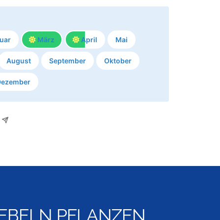
uar
März
April
Mai
August
September
Oktober
Dezember
EBELN PFLANZEN