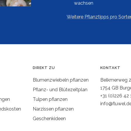
wachsen
Weitere Pflanztipps pro Sorte
DIREKT ZU
KONTAKT
Blumenzwiebeln pflanzen
Belkmerweg 
1754 GB Burg
Pflanz- und Blütezeitplan
+31 (0)226 42 
ngen
Tulpen pflanzen
info@fluwel.d
ndskosten
Narzissen pflanzen
Geschenkideen