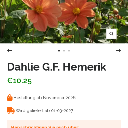
Zoom
Zur
Zur
Zur
Slide
Slide
Slide
Dahlie G.F. Hemerik
1
2
3
gehen
gehen
gehen
€10.25
Bestellung ab November 2026
Wird geliefert ab 01-03-2027
Benachrichtigen Sie mich über: