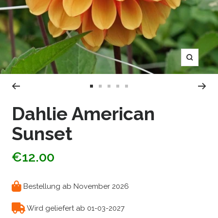
Zoom
Zur
Zur
Zur
Zur
Zur
Slide
Slide
Slide
Slide
Slide
Dahlie American
1
2
3
4
5
Sunset
gehen
gehen
gehen
gehen
gehen
€12.00
Bestellung ab November 2026
Wird geliefert ab 01-03-2027