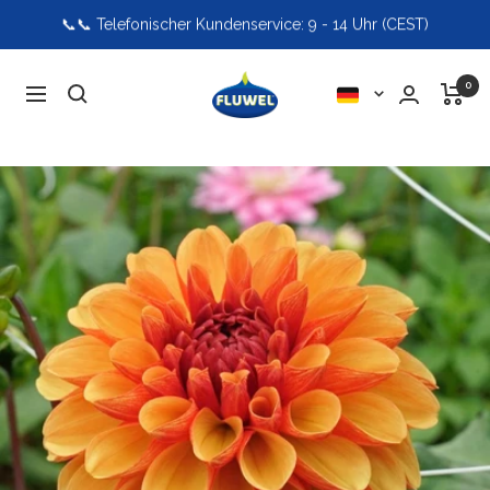
Direkt
📞📞 Telefonischer Kundenservice: 9 - 14 Uhr (CEST)
zum
Inhalt
Fluwel
0
Sprache
Navigation