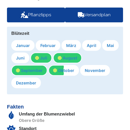
Pflanztipps
Versandplan
Blütezeit
Januar
Februar
März
April
Mai
Juni
Juli
August
September
Oktober
November
Dezember
Fakten
Umfang der Blumenzwiebel
Obere Größe
Standort