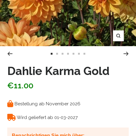
Zoom
Zur
Zur
Zur
Zur
Zur
Zur
Zur
Slide
Slide
Slide
Slide
Slide
Slide
Slide
Dahlie Karma Gold
1
2
3
4
5
6
7
gehen
gehen
gehen
gehen
gehen
gehen
gehen
€11.00
Bestellung ab November 2026
Wird geliefert ab 01-03-2027
Benachrichtigen Sie mich über: