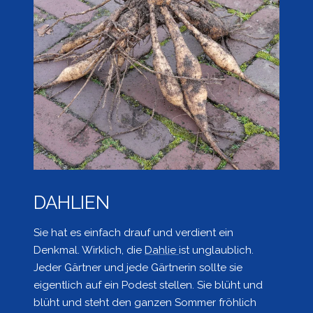
DAHLIEN
Sie hat es einfach drauf und verdient ein
Denkmal. Wirklich, die
Dahlie
ist unglaublich.
Jeder Gärtner und jede Gärtnerin sollte sie
eigentlich auf ein Podest stellen. Sie blüht und
blüht und steht den ganzen Sommer fröhlich