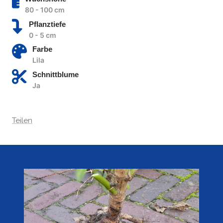
80 - 100 cm
Pflanztiefe
0 - 5 cm
Farbe
Lila
Schnittblume
Ja
Teilen