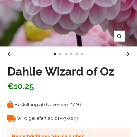
Zoom
Zur
Zur
Zur
Zur
Zur
Zur
Slide
Slide
Slide
Slide
Slide
Slide
Dahlie Wizard of Oz
1
2
3
4
5
6
gehen
gehen
gehen
gehen
gehen
gehen
€10.25
Bestellung ab November 2026
Wird geliefert ab 01-03-2027
Benachrichtigen Sie mich über: