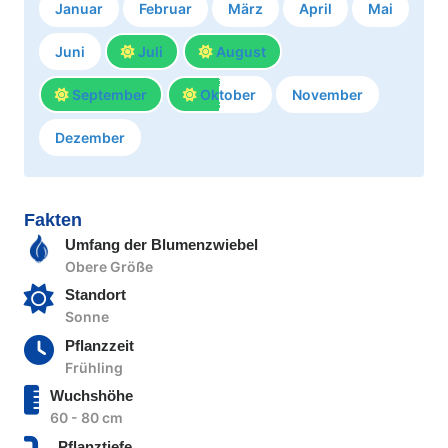
Januar
Februar
März
April
Mai
Juni
Juli
August
September
Oktober
November
Dezember
Fakten
Umfang der Blumenzwiebel
Obere Größe
Standort
Sonne
Pflanzzeit
Frühling
Wuchshöhe
60 - 80 cm
Pflanztiefe