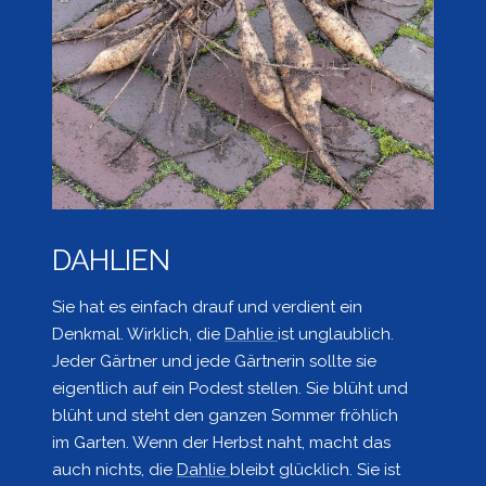
DAHLIEN
Sie hat es einfach drauf und verdient ein
Denkmal. Wirklich, die
Dahlie
ist unglaublich.
Jeder Gärtner und jede Gärtnerin sollte sie
eigentlich auf ein Podest stellen. Sie blüht und
blüht und steht den ganzen Sommer fröhlich
im Garten. Wenn der Herbst naht, macht das
auch nichts, die
Dahlie
bleibt glücklich. Sie ist