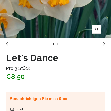
Zoom
Zur
Zur
Slide
Slide
Let's Dance
1
2
gehen
gehen
Pro 3 Stück
€8.50
Benachrichtigen Sie mich über:
Email