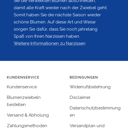
Sie die verwelkten Blumen abschneiden,
damit alle Kraft wieder nach der Zwiebel geht.
Somit haben Sie die nächste Saison wieder
schöne Blumen. Auf diese Art und Weise
sorgen Sie dafür, dass Sie noch jahrelang
Spaß von Ihren Narzissen haben.
Weitere Informationen zu Narzissen
KUNDENSERVICE
BEDINGUNGEN
Kundenservice
Widerrufsbelehrung
Blumenzwiebeln
Disclaimer
bestellen
Datenschutzbestimmung
Versand & Abholung
en
Zahlungsmethoden
Versandplan und