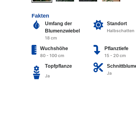
Fakten
Umfang der
Standort
Halbschatten
Blumenzwiebel
18 cm
Wuchshöhe
Pflanztiefe
80 - 100 cm
15 - 20 cm
Topfpflanze
Schnittblum
Ja
Ja