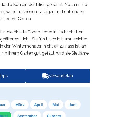
rde die Königin der Lilien genannt. Noch immer
roßen, wunderschönen, farbigen und duftenden
 in jedem Garten.
t in die direkte Sonne, lieber in Halbschatten
efiltertes Licht. Sie fühlt sich in humusreicher
 in den Wintermonaten nicht all zu nass ist, am
r in Ihrem Garten gut gefällt, wird sie Sie Jahre
tipps
Versandplan
uar
März
April
Mai
Juni
gust
September
Oktober