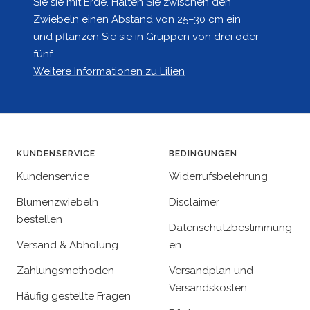
Sie sie mit Erde. Halten Sie zwischen den
Zwiebeln einen Abstand von 25–30 cm ein
und pflanzen Sie sie in Gruppen von drei oder
fünf.
Weitere Informationen zu Lilien
KUNDENSERVICE
BEDINGUNGEN
Kundenservice
Widerrufsbelehrung
Blumenzwiebeln
Disclaimer
bestellen
Datenschutzbestimmung
Versand & Abholung
en
Zahlungsmethoden
Versandplan und
Versandskosten
Häufig gestellte Fragen