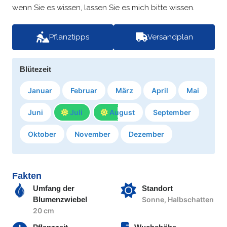
wenn Sie es wissen, lassen Sie es mich bitte wissen.
Pflanztipps
Versandplan
Blütezeit
Januar
Februar
März
April
Mai
Juni
Juli
August
September
Oktober
November
Dezember
Fakten
Umfang der
Standort
Blumenzwiebel
Sonne, Halbschatten
20 cm