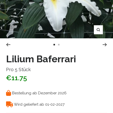
Zoom
Zur
Zur
Slide
Slide
Lilium Baferrari
1
2
gehen
gehen
Pro 5 Stück
€11.75
Bestellung ab Dezember 2026
Wird geliefert ab 01-02-2027