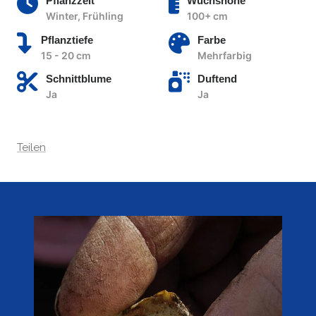
Pflanzzeit
Wuchshöhe
Winter, Frühling
100+ cm
Pflanztiefe
Farbe
15 - 20 cm
Mehrfarbig
Schnittblume
Duftend
Ja
Ja
Teilen