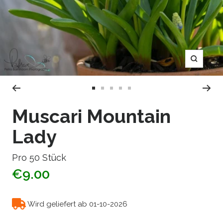
Zoom
Zur
Zur
Zur
Zur
Zur
Slide
Slide
Slide
Slide
Slide
Muscari Mountain
1
2
3
4
5
Lady
gehen
gehen
gehen
gehen
gehen
Pro 50 Stück
€9.00
Wird geliefert ab 01-10-2026