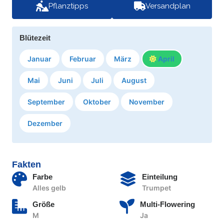
Pflanztipps
Versandplan
Blütezeit
Januar
Februar
März
April
Mai
Juni
Juli
August
September
Oktober
November
Dezember
Fakten
Farbe
Einteilung
Alles gelb
Trumpet
Größe
Multi-Flowering
M
Ja