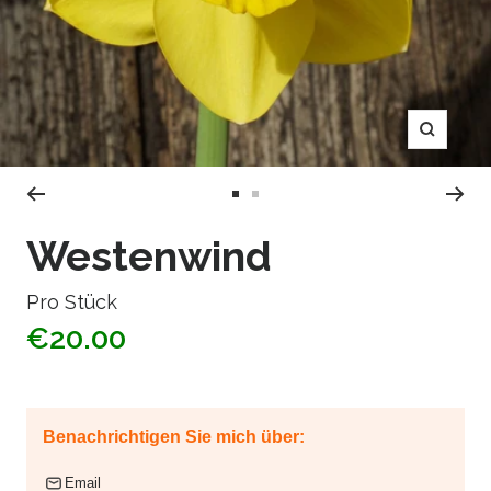
Zoom
Zur
Zur
Slide
Slide
Westenwind
1
2
gehen
gehen
Pro Stück
€20.00
Benachrichtigen Sie mich über:
Email