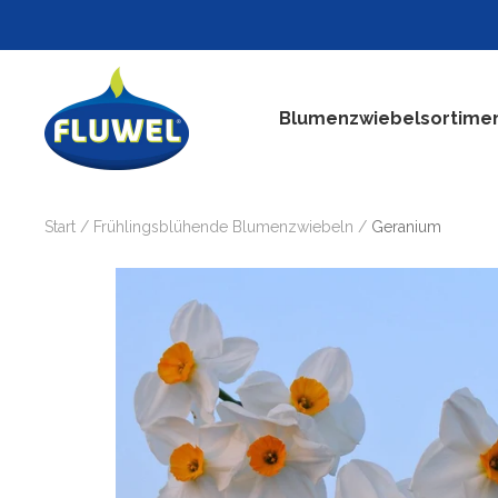
Direkt
zum
Inhalt
Fluwel
Blumenzwiebelsortime
Start
Frühlingsblühende Blumenzwiebeln
Geranium