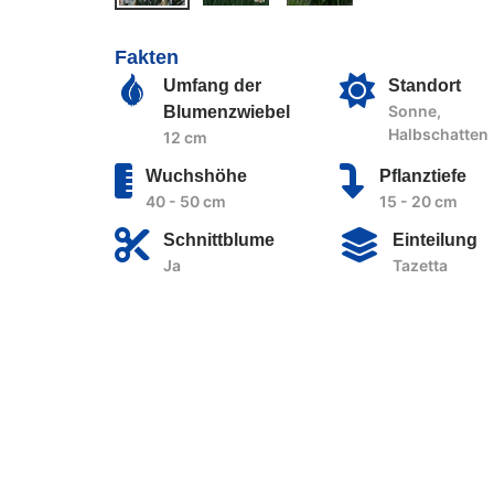
Fakten
Umfang der
Standort
Sonne,
Blumenzwiebel
Halbschatten
12 cm
Wuchshöhe
Pflanztiefe
40 - 50 cm
15 - 20 cm
Schnittblume
Einteilung
Ja
Tazetta