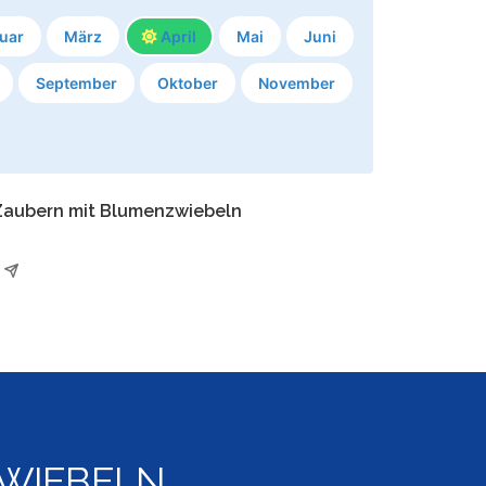
uar
März
April
Mai
Juni
September
Oktober
November
 Zaubern mit Blumenzwiebeln
WIEBELN