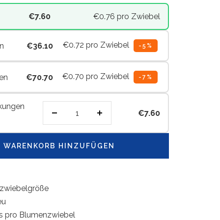
€7.60
€0.76
pro Zwiebel
€0.72
pro Zwiebel
n
€36.10
-5%
€0.70
pro Zwiebel
en
€70.70
-7%
kungen
€7.60
Menge
Menge
verringern
erhöhen
 WARENKORB HINZUFÜGEN
zwiebelgröße
eu
is pro Blumenzwiebel