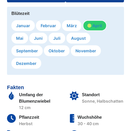
Blütezeit
Januar
Februar
März
April
Mai
Juni
Juli
August
September
Oktober
November
Dezember
Fakten
Umfang der
Standort
Blumenzwiebel
Sonne, Halbschatten
12 cm
Pflanzzeit
Wuchshöhe
Herbst
30 - 40 cm