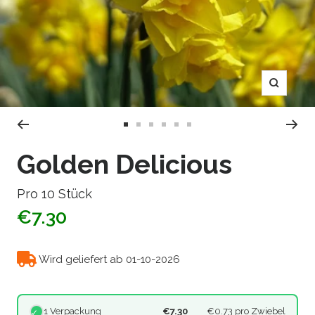
Zoom
Zur
Zur
Zur
Zur
Zur
Zur
Slide
Slide
Slide
Slide
Slide
Slide
Golden Delicious
1
2
3
4
5
6
gehen
gehen
gehen
gehen
gehen
gehen
Pro 10 Stück
€7.30
Wird geliefert ab 01-10-2026
1 Verpackung
€7.30
€0.73
pro Zwiebel