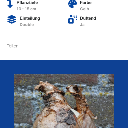
Pflanztiefe
Farbe
10 - 15 cm
Gelb
Einteilung
Duftend
Double
Ja
Teilen