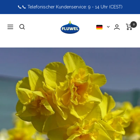
Direkt
📞📞 Telefonischer Kundenservice: 9 - 14 Uhr (CEST)
zum
Inhalt
Fluwel
0
Sprache
Navigation