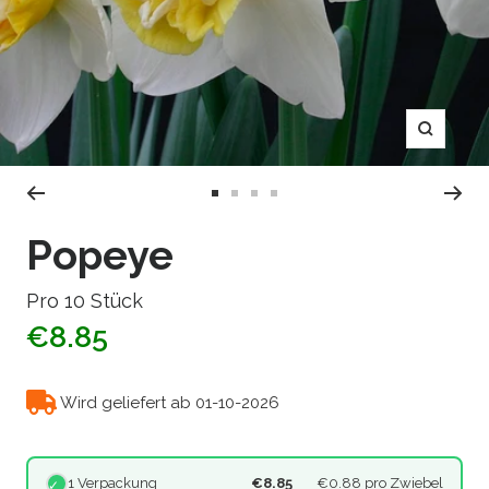
Zoom
Zur
Zur
Zur
Zur
Slide
Slide
Slide
Slide
Popeye
1
2
3
4
gehen
gehen
gehen
gehen
Pro 10 Stück
€8.85
Wird geliefert ab 01-10-2026
1 Verpackung
€8.85
€0.88
pro Zwiebel