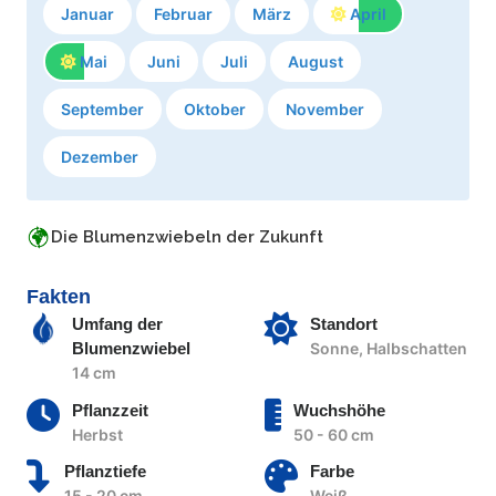
Januar
Februar
März
April
Mai
Juni
Juli
August
September
Oktober
November
Dezember
Die Blumenzwiebeln der Zukunft
Fakten
Umfang der
Standort
Blumenzwiebel
Sonne, Halbschatten
14 cm
Pflanzzeit
Wuchshöhe
Herbst
50 - 60 cm
Pflanztiefe
Farbe
15 - 20 cm
Weiß