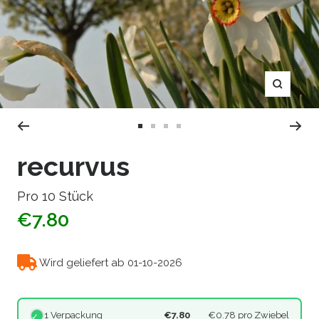
Zoom
Zur
Zur
Zur
Zur
Slide
Slide
Slide
Slide
recurvus
1
2
3
4
gehen
gehen
gehen
gehen
Pro 10 Stück
€7.80
Wird geliefert ab 01-10-2026
1 Verpackung
€7.80
€0.78
pro Zwiebel