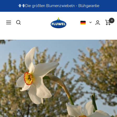
Direkt
🪻🪻Die größten Blumenzwiebeln - Blühgarantie
zum
Inhalt
Fluwel
0
Sprache
Navigation