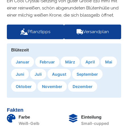
Ein Cool Crystal-Setzling von guter Größe (110 mm) mit
einer reinweißen, schön abgerundeten Blütenhülle und
einer milchig weißen Krone, die sich blassgelb öffnet.
Pflanztipps
Versandplan
Blütezeit
Januar
Februar
März
April
Mai
Juni
Juli
August
September
Oktober
November
Dezember
Fakten
Farbe
Einteilung
Weiß-Gelb
Small-cupped