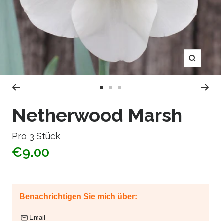
Zoom
Zur
Zur
Zur
Slide
Slide
Slide
Netherwood Marsh
1
2
3
gehen
gehen
gehen
Pro 3 Stück
€9.00
Benachrichtigen Sie mich über:
Email