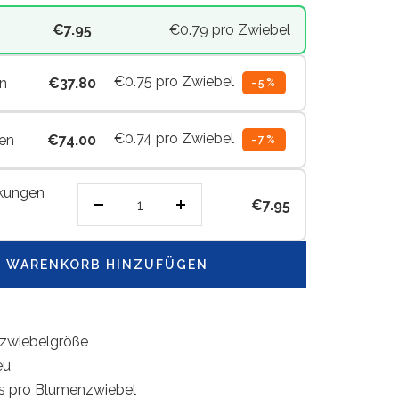
€7.95
€0.79
pro Zwiebel
€0.75
pro Zwiebel
n
€37.80
-5%
€0.74
pro Zwiebel
en
€74.00
-7%
kungen
€7.95
Menge
Menge
verringern
erhöhen
 WARENKORB HINZUFÜGEN
zwiebelgröße
eu
is pro Blumenzwiebel