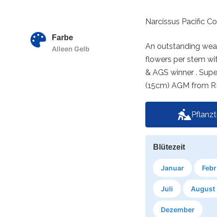
Narcissus Pacific Co
Farbe
An outstanding weath
Alleen Gelb
flowers per stem wi
& AGS winner . Super
(15cm) AGM from RHS
Pflanz
Blütezeit
Januar
Febr
Juli
August
Dezember