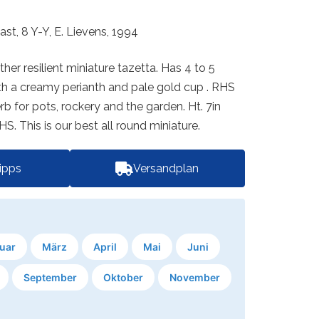
ast, 8 Y-Y, E. Lievens, 1994
er resilient miniature tazetta. Has 4 to 5
th a creamy perianth and pale gold cup . RHS
b for pots, rockery and the garden. Ht. 7in
. This is our best all round miniature.
tipps
Versandplan
uar
März
April
Mai
Juni
September
Oktober
November