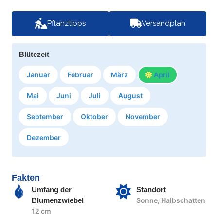
Pflanztipps
Versandplan
Blütezeit
Januar
Februar
März
April
Mai
Juni
Juli
August
September
Oktober
November
Dezember
Fakten
Umfang der
Standort
Blumenzwiebel
Sonne, Halbschatten
12 cm