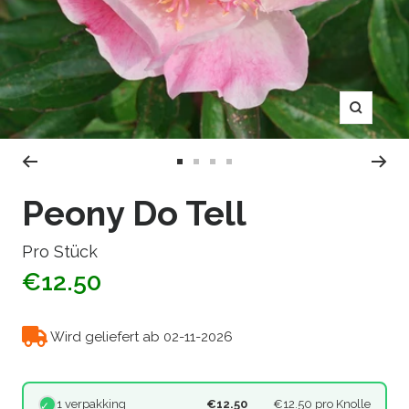
Zoom
Zur
Zur
Zur
Zur
Slide
Slide
Slide
Slide
Peony Do Tell
1
2
3
4
gehen
gehen
gehen
gehen
Pro Stück
€12.50
Wird geliefert ab 02-11-2026
1 verpakking
€12.50
€12.50
pro Knolle