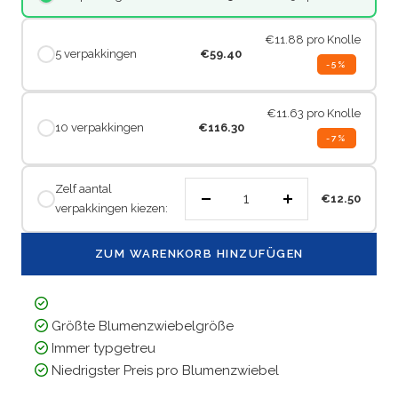
€11.88
pro Knolle
5 verpakkingen
€59.40
-5%
€11.63
pro Knolle
10 verpakkingen
€116.30
-7%
Zelf aantal
€12.50
verpakkingen kiezen:
Menge
Menge
verringern
erhöhen
ZUM WARENKORB HINZUFÜGEN
Größte Blumenzwiebelgröße
Immer typgetreu
Niedrigster Preis pro Blumenzwiebel