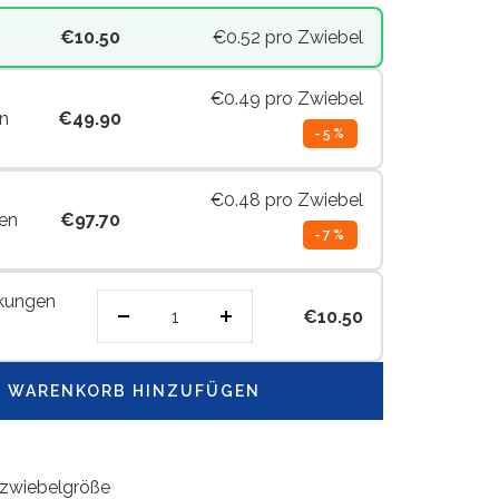
€10.50
€0.52
pro Zwiebel
€0.49
pro Zwiebel
n
€49.90
-5%
€0.48
pro Zwiebel
en
€97.70
-7%
kungen
€10.50
Menge
Menge
verringern
erhöhen
 WARENKORB HINZUFÜGEN
zwiebelgröße