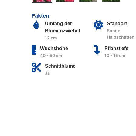
Fakten
Umfang der
Standort
Sonne,
Blumenzwiebel
Halbschatten
12 cm
Wuchshöhe
Pflanztiefe
40 - 50 cm
10 - 15 cm
Schnittblume
Ja