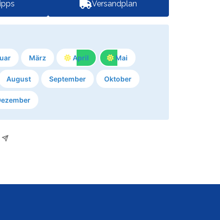
tipps
Versandplan
uar
März
April
Mai
August
September
Oktober
Dezember