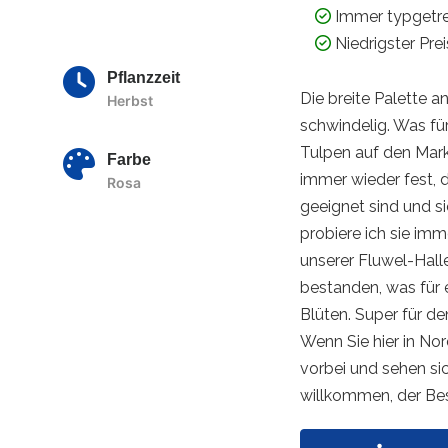
Immer typgetr
Niedrigster Pre
Pflanzzeit
Die breite Palette 
Herbst
schwindelig. Was fü
Tulpen auf den Mark
Farbe
immer wieder fest, d
Rosa
geeignet sind und s
probiere ich sie im
unserer Fluwel-Hall
bestanden, was für 
Blüten. Super für de
Wenn Sie hier in No
vorbei und sehen si
willkommen, der Bes