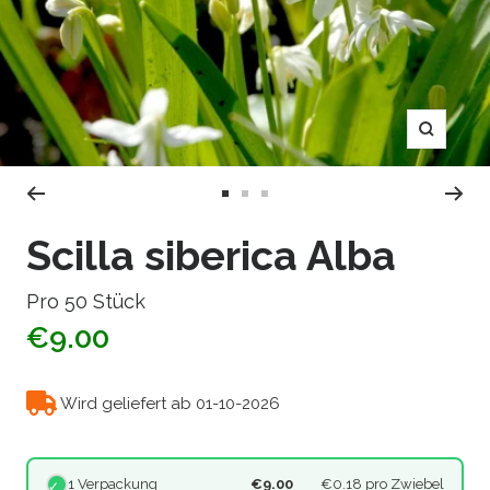
Zoom
Zur
Zur
Zur
Slide
Slide
Slide
Scilla siberica Alba
1
2
3
gehen
gehen
gehen
Pro 50 Stück
€9.00
Wird geliefert ab 01-10-2026
1 Verpackung
€9.00
€0.18
pro Zwiebel