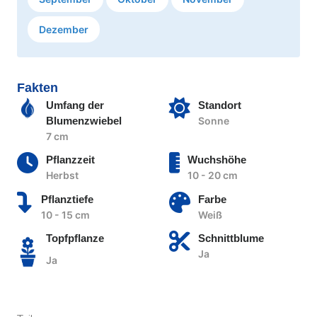
Dezember
Fakten
Umfang der
Standort
Blumenzwiebel
Sonne
7 cm
Pflanzzeit
Wuchshöhe
Herbst
10 - 20 cm
Pflanztiefe
Farbe
10 - 15 cm
Weiß
Topfpflanze
Schnittblume
Ja
Ja