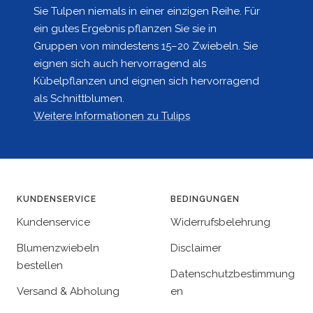
Sie Tulpen niemals in einer einzigen Reihe. Für
ein gutes Ergebnis pflanzen Sie sie in
Gruppen von mindestens 15–20 Zwiebeln. Sie
eignen sich auch hervorragend als
Kübelpflanzen und eignen sich hervorragend
als Schnittblumen.
Weitere Informationen zu Tulips
KUNDENSERVICE
BEDINGUNGEN
Kundenservice
Widerrufsbelehrung
Blumenzwiebeln
Disclaimer
bestellen
Datenschutzbestimmung
Versand & Abholung
en