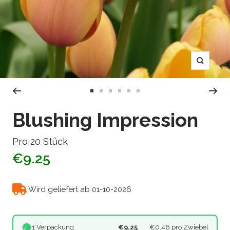
Zoom
Zur
Zur
Zur
Zur
Zur
Zur
Slide
Slide
Slide
Slide
Slide
Slide
Blushing Impression
1
2
3
4
5
6
gehen
gehen
gehen
gehen
gehen
gehen
Pro 20 Stück
€9.25
Wird geliefert ab 01-10-2026
1 Verpackung
€9.25
€0.46
pro Zwiebel