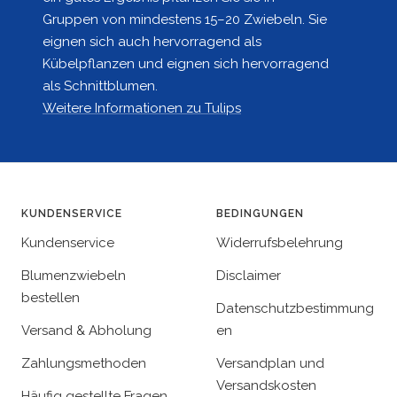
Gruppen von mindestens 15–20 Zwiebeln. Sie
eignen sich auch hervorragend als
Kübelpflanzen und eignen sich hervorragend
als Schnittblumen.
Weitere Informationen zu Tulips
KUNDENSERVICE
BEDINGUNGEN
Kundenservice
Widerrufsbelehrung
Blumenzwiebeln
Disclaimer
bestellen
Datenschutzbestimmung
Versand & Abholung
en
Zahlungsmethoden
Versandplan und
Versandskosten
Häufig gestellte Fragen