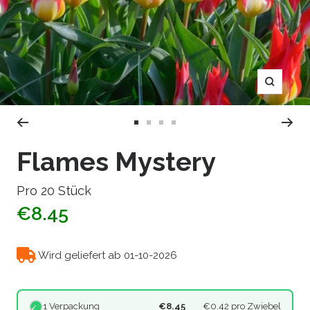
Zoom
Zur
Zur
Zur
Zur
Slide
Slide
Slide
Slide
Flames Mystery
1
2
3
4
gehen
gehen
gehen
gehen
Pro 20 Stück
€8.45
Wird geliefert ab 01-10-2026
1 Verpackung
€8.45
€0.42
pro Zwiebel