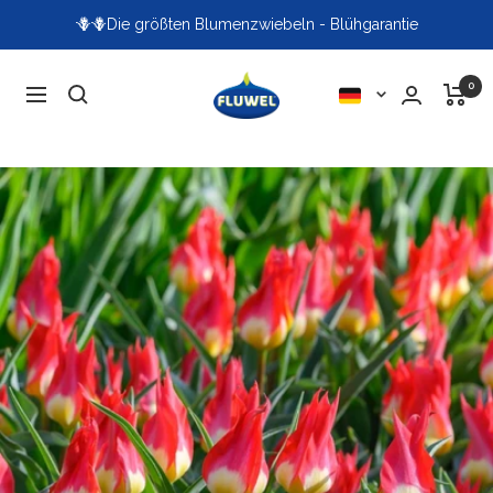
Direkt
🪻🪻Die größten Blumenzwiebeln - Blühgarantie
zum
Inhalt
Fluwel
0
Sprache
Navigation