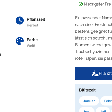
Niedrigster Pre
Ein passender Name 
Pflanzzeit
nach einer Frostnach
Herbst
bestens geeignet für
lässt sich sowohl i
Farbe
Blumenzwiebelgewä
Weiß
Traubenhyazinthen 
e
rote Tulpen, sie pas
Pflanz
Blütezeit
Januar
Febr
Juni
Juli