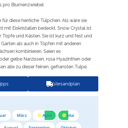
is pro Blumenzwiebel
für diese herrliche Tülpchen. Als wäre sie
t mit Eiskristallen bedeckt. Snow Crystal ist
 Töpfe und Kästen. Sie ist kurz und fest und
m Garten als auch in Töpfen mit anderen
chsen kombinieren. Seien es
oder gelbe Narzissen, rosa Hyazinthen oder
sen alle zu dieser feinen, gefransten Tulpe.
tipps
Versandplan
uar
März
April
Mai
August
September
Oktober