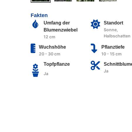
Fakten
Umfang der
Standort
Sonne,
Blumenzwiebel
Halbschatten
12 cm
Wuchshöhe
Pflanztiefe
20 - 30 cm
10 - 15 cm
Topfpflanze
Schnittblum
Ja
Ja