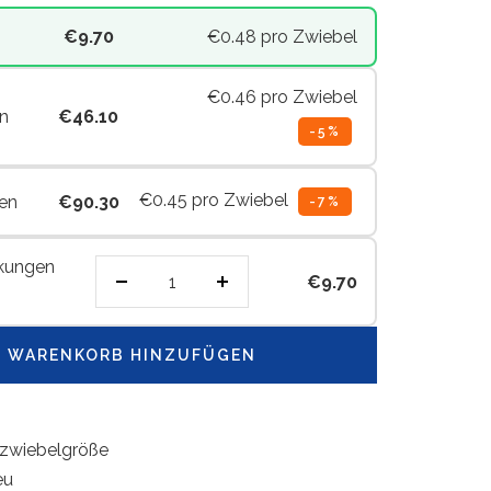
€9.70
€0.48
pro Zwiebel
€0.46
pro Zwiebel
n
€46.10
-5%
€0.45
pro Zwiebel
en
€90.30
-7%
kungen
€9.70
Menge
Menge
verringern
erhöhen
 WARENKORB HINZUFÜGEN
zwiebelgröße
eu