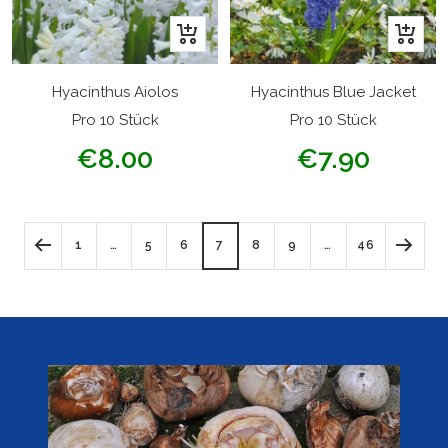
In
In
den
den
Warenkorb
Warenk
Hyacinthus Aiolos
Hyacinthus Blue Jacket
Pro 10 Stück
Pro 10 Stück
Angebotspreis
Angebotspreis
€8.00
€7.90
1
…
5
6
7
8
9
…
46