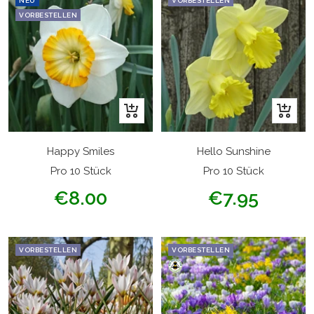
NEU
VORBESTELLEN
VORBESTELLEN
In
In
den
den
Warenkorb
Warenk
Happy Smiles
Hello Sunshine
Pro 10 Stück
Pro 10 Stück
Angebotspreis
Angebotspreis
€8.00
€7.95
VORBESTELLEN
VORBESTELLEN