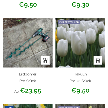
Angebotspreis
Angebotspreis
€9.50
€9.30
VORBESTELLEN
Schnellansicht
In
den
Warenk
Erdbohrer
Hakuun
Pro Stück
Pro 20 Stück
Angebotspreis
Angebotspreis
€23.95
€9.50
Ab