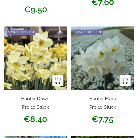
€7.60
Angebotspreis
€9.50
VORBESTELLEN
VORBESTELLEN
In
In
den
den
Warenkorb
Warenk
Hunter Dawn
Hunter Morn
Pro 10 Stück
Pro 10 Stück
Angebotspreis
Angebotspreis
€8.40
€7.75