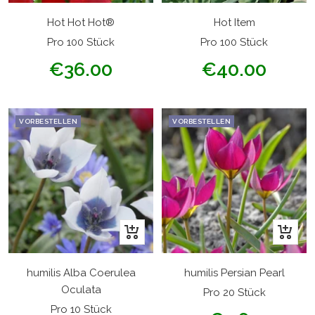
Hot Hot Hot®
Hot Item
Pro 100 Stück
Pro 100 Stück
Angebotspreis
Angebotspreis
€36.00
€40.00
VORBESTELLEN
VORBESTELLEN
In
In
den
den
Warenkorb
Warenk
humilis Alba Coerulea
humilis Persian Pearl
Oculata
Pro 20 Stück
Pro 10 Stück
Angebotspreis