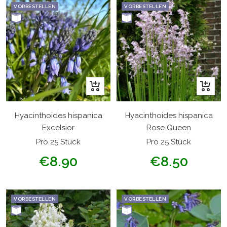
VORBESTELLEN
VORBESTELLEN
In
In
den
den
Warenkorb
Warenk
Hyacinthoides hispanica
Hyacinthoides hispanica
Excelsior
Rose Queen
Pro 25 Stück
Pro 25 Stück
Angebotspreis
Angebotspreis
€8.90
€8.50
VORBESTELLEN
VORBESTELLEN