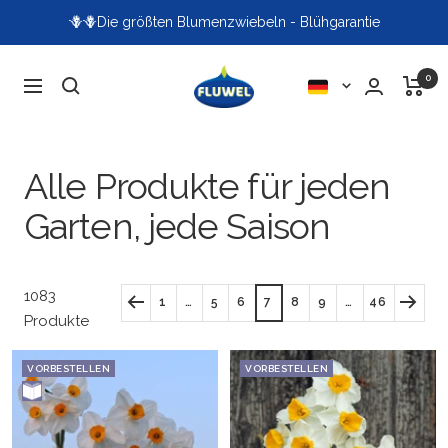
Direkt
🪻🪻Die größten Blumenzwiebeln - Blühgarantie
zum
Inhalt
Fluwel
0
Sprache
Navigation
Alle Produkte für jeden
Garten, jede Saison
1083
1
…
5
6
7
8
9
…
46
Produkte
VORBESTELLEN
VORBESTELLEN