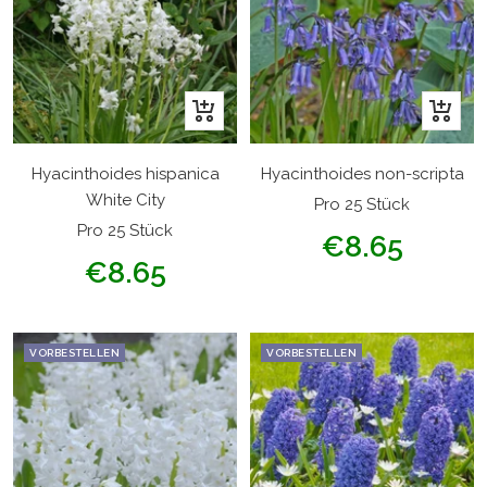
In
In
den
den
Warenkorb
Warenk
Hyacinthoides hispanica
Hyacinthoides non-scripta
White City
Pro 25 Stück
Pro 25 Stück
Angebotspreis
€8.65
Angebotspreis
€8.65
VORBESTELLEN
VORBESTELLEN