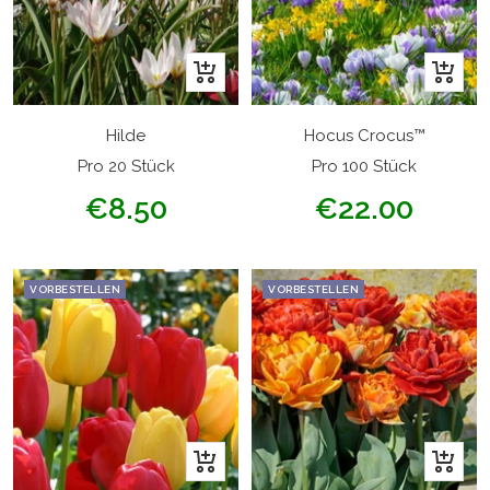
In
In
den
den
Warenkorb
Warenk
Hilde
Hocus Crocus™
Pro 20 Stück
Pro 100 Stück
Angebotspreis
Angebotspreis
€8.50
€22.00
VORBESTELLEN
VORBESTELLEN
Schnellansicht
Schnell