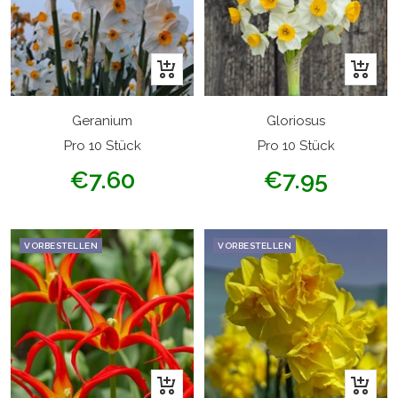
In
In
den
den
Warenkorb
Warenk
Geranium
Gloriosus
Pro 10 Stück
Pro 10 Stück
Angebotspreis
Angebotspreis
€7.60
€7.95
VORBESTELLEN
VORBESTELLEN
In
In