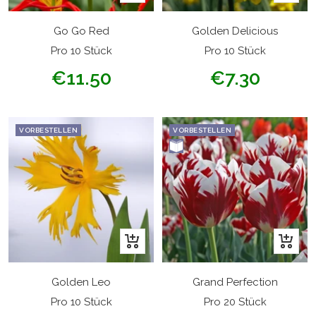
den
den
Warenkorb
Warenk
Go Go Red
Golden Delicious
Pro 10 Stück
Pro 10 Stück
Angebotspreis
Angebotspreis
€11.50
€7.30
VORBESTELLEN
VORBESTELLEN
In
In
den
den
Warenkorb
Warenk
Golden Leo
Grand Perfection
Pro 10 Stück
Pro 20 Stück